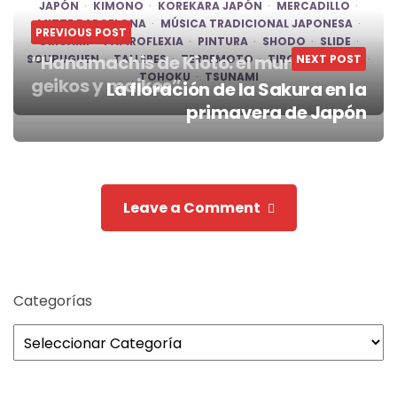
JAPÓN
KIMONO
KOREKARA JAPÓN
MERCADILLO
MITTE BARCELONA
MÚSICA TRADICIONAL JAPONESA
PREVIOUS POST
ORIGAMI
PAPIROFLEXIA
PINTURA
SHODO
SLIDE
“Hanamachis de Kioto: el mundo de
SOUBUGUEN
TALLERES
TERREMOTO
TIRO CON ARCO
NEXT POST
TOHOKU
TSUNAMI
geikos y maikos”
La floración de la Sakura en la
Post
primavera de Japón
navigation
Leave a Comment
Categorías