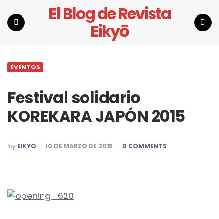
El Blog de Revista
Eikyō
Menu
Search
EVENTOS
Festival solidario
KOREKARA JAPÓN 2015
POSTED
by
EIKYO
10 DE MARZO DE 2015
0 COMMENTS
BY