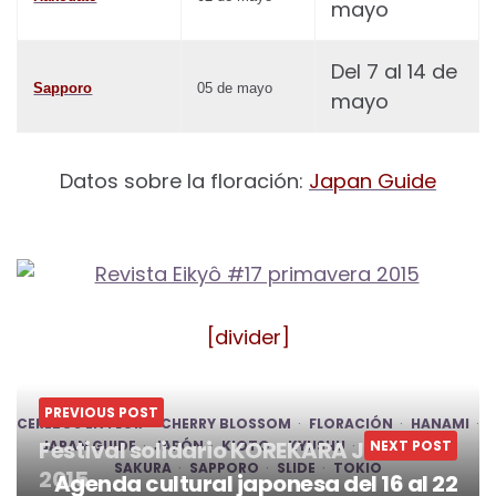
mayo
Del 7 al 14 de
Sapporo
05 de mayo
mayo
Datos sobre la floración:
Japan Guide
[divider]
PREVIOUS POST
CEREZOS EN FLOR
CHERRY BLOSSOM
FLORACIÓN
HANAMI
Festival solidario KOREKARA JAPÓN
JAPAN GUIDE
JAPÓN
KIOTO
KYUSHU
PRIMAVERA
NEXT POST
SAKURA
SAPPORO
SLIDE
TOKIO
2015
Agenda cultural japonesa del 16 al 22