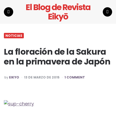
El Blog de Revista
Eikyō
Menu
Search
NOTICIAS
La floración de la Sakura
en la primavera de Japón
POSTED
by
EIKYO
13 DE MARZO DE 2015
1 COMMENT
BY