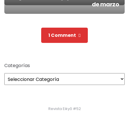
Post
de marzo
navigation
1 Comment
Categorías
Revista Eikyō #52