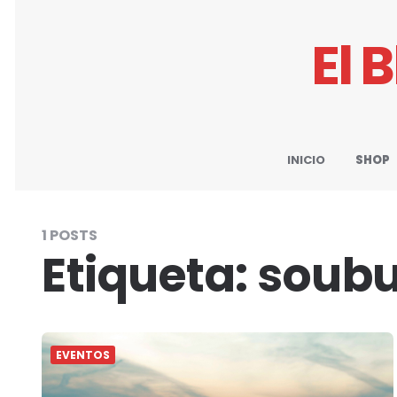
El 
INICIO
SHOP
1 POSTS
Etiqueta:
soub
EVENTOS