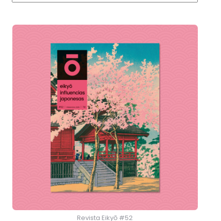
Revista Eikyō #52