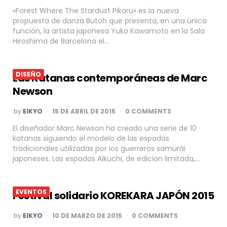
«Forest Where The Stardust Pikaru» es la nueva
propuesta de danza Butoh que presenta, en una única
función, la artista japonesa Yuko Kawamoto en la Sala
Hiroshima de Barcelona el…
DISEÑO
Las Katanas contemporáneas de Marc
Newson
POSTED
by
EIKYO
15 DE ABRIL DE 2015
0 COMMENTS
BY
El diseñador Marc Newson ha creado una serie de 10
katanas siguiendo el modelo de las espadas
tradicionales utilizadas por los guerreros samurái
japoneses. Las espadas Aikuchi, de edición limitada,…
EVENTOS
Festival solidario KOREKARA JAPÓN 2015
POSTED
by
EIKYO
10 DE MARZO DE 2015
0 COMMENTS
BY