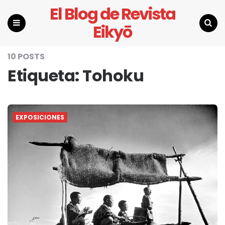
El Blog de Revista
Eikyō
Menu
Search
10 POSTS
Etiqueta:
Tohoku
EXPOSICIONES