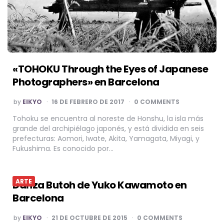
«TOHOKU Through the Eyes of Japanese
Photographers» en Barcelona
POSTED
by
EIKYO
16 DE FEBRERO DE 2017
0 COMMENTS
BY
Tohoku se encuentra al noreste de Honshu, la isla más
grande del archipiélago japonés, y está dividida en seis
prefecturas: Aomori, Iwate, Akita, Yamagata, Miyagi, y
Fukushima. Es conocido por…
ARTE
Danza Butoh de Yuko Kawamoto en
Barcelona
POSTED
by
EIKYO
21 DE OCTUBRE DE 2015
0 COMMENTS
BY