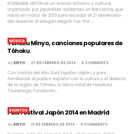
KOREKARA JAPÓN es un evento artístico y cultural,
organizado por japoneses residentes en Barcelona, que
nació en marzo de 2013 para recordar el 2º aniversario
del desastre. El eslogan elegido fue “Por…
MÚSICA
Tôhoku Minyo, canciones populares de
Tôhoku
POSTED
by
EIKYO
27 DE FEBRERO DE 2014
0 COMMENTS
BY
Con motivo del Año Dual España-Japón, y para
familiarizar al público español con la cultura y el dialecto
de la región de Tôhoku, la tierra natal de Hasekura
Tsunenaga, Fundación…
EVENTOS
Folk Festival Japón 2014 en Madrid
POSTED
by
EIKYO
21 DE FEBRERO DE 2014
0 COMMENTS
BY