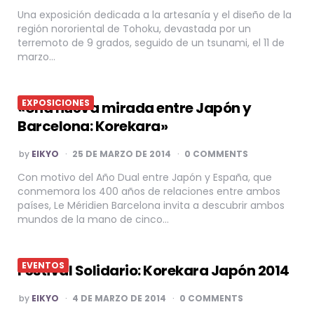
Una exposición dedicada a la artesanía y el diseño de la
región nororiental de Tohoku, devastada por un
terremoto de 9 grados, seguido de un tsunami, el 11 de
marzo…
EXPOSICIONES
«Una nueva mirada entre Japón y
Barcelona: Korekara»
POSTED
by
EIKYO
25 DE MARZO DE 2014
0 COMMENTS
BY
Con motivo del Año Dual entre Japón y España, que
conmemora los 400 años de relaciones entre ambos
países, Le Méridien Barcelona invita a descubrir ambos
mundos de la mano de cinco…
EVENTOS
Festival Solidario: Korekara Japón 2014
POSTED
by
EIKYO
4 DE MARZO DE 2014
0 COMMENTS
BY