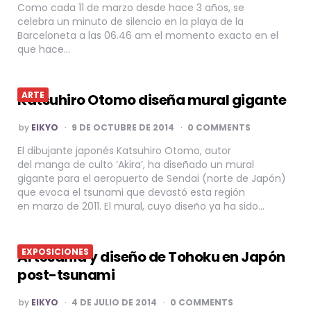
Como cada 11 de marzo desde hace 3 años, se
celebra un minuto de silencio en la playa de la
Barceloneta a las 06.46 am el momento exacto en el
que hace…
ARTE
Katsuhiro Otomo diseña mural gigante
POSTED
by
EIKYO
9 DE OCTUBRE DE 2014
0 COMMENTS
BY
El dibujante japonés Katsuhiro Otomo, autor
del manga de culto ‘Akira’, ha diseñado un mural
gigante para el aeropuerto de Sendai (norte de Japón)
que evoca el tsunami que devastó esta región
en marzo de 2011. El mural, cuyo diseño ya ha sido…
EXPOSICIONES
Artesanía y diseño de Tohoku en Japón
post-tsunami
POSTED
by
EIKYO
4 DE JULIO DE 2014
0 COMMENTS
BY