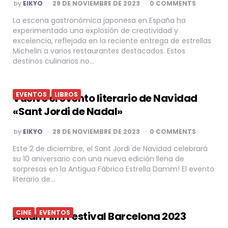
POSTED
by
EIKYO
29 DE NOVIEMBRE DE 2023
0 COMMENTS
BY
La escena gastronómica japonesa en España ha
experimentado una explosión de creatividad y
excelencia, reflejada en la reciente entrega de estrellas
Michelin a varios restaurantes destacados. Estos
destinos culinarios no…
EVENTOS
LIBROS
Vuelve el evento literario de Navidad
«Sant Jordi de Nadal»
POSTED
by
EIKYO
28 DE NOVIEMBRE DE 2023
0 COMMENTS
BY
Este 2 de diciembre, el Sant Jordi de Navidad celebrará
su 10 aniversario con una nueva edición llena de
sorpresas en la Antigua Fábrica Estrella Damm! El evento
literario de…
CINE
EVENTOS
Asian Film Festival Barcelona 2023