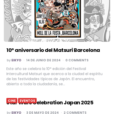
10º aniversario del Matsuri Barcelona
POSTED
by
EIKYO
14 DE JUNIO DE 2024
0 COMMENTS
BY
Este año se celebra la 10ª edición del Festival
Intercultural Matsuri que acerca a la ciudad el espíritu
de las festividades típicas de Japón. El encuentro,
abierto a toda la ciudadanía, se…
CINE
EVENTOS
Star Wars Celebration Japan 2025
POSTED
by
EIKYO
3 DE MAYO DE 2024
2 COMMENTS