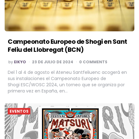
Campeonato Europeo de Shogi en Sant
Feliu del Llobregat (BCN)
POSTED
by
EIKYO
23 DE JULIO DE 2024
0 COMMENTS
BY
Del 1 al 4 de agosto el Ateneu Santfeliuenc acogerá en
sus instalaciones el Campeonato Europeo de
Shogi ESC/WOSC 2024, un torneo que se organiza por
primera vez en España, en…
EVENTOS