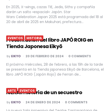
BY
En 2025, X-wings, cazas TIE, Jedis, Siths y compañía
darán un salto «espacial»: Japón. Star
Wars Celebration Japan 2025 está programada del 18 al
20 de abril de 2025 en Makuhari, prefectura…
EVENTOS
HISTORIA
Presentación del libro JAPÓ ROIG en
Tienda Japonesa Eikyō
POSTED
by
EIKYO
20 DE FEBRERO DE 2024
0 COMMENTS
BY
El próximo miércoles, 28 de febrero, a las 19h de la tarde
se presenta en la Tienda japonesa Eikyō de Barcelona, el
libro JAPÓ ROIG (Japón Rojo) de Ferran de…
ARTE
EVENTOS
ISEKAI: Historia de un secuestro
POSTED
by
EIKYO
24 DE ENERO DE 2024
0 COMMENTS
BY
La nueva Sala inmersiva del Teatre Tantarantana de