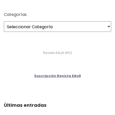
entradas
Categorías
Revista Eikyō #52
Suscripción Revista Eikyō
Últimas entradas