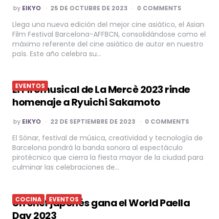
POSTED
by
EIKYO
25 DE OCTUBRE DE 2023
0 COMMENTS
BY
Llega una nueva edición del mejor cine asiático, el Asian
Film Festival Barcelona-AFFBCN, consolidándose como el
máximo referente del cine asiático de autor en nuestro
país. Este año celebra su…
EVENTOS
El Piromusical de La Mercè 2023 rinde
homenaje a Ryuichi Sakamoto
POSTED
by
EIKYO
22 DE SEPTIEMBRE DE 2023
0 COMMENTS
BY
El Sónar, festival de música, creatividad y tecnología de
Barcelona pondrá la banda sonora al espectáculo
pirotécnico que cierra la fiesta mayor de la ciudad para
culminar las celebraciones de…
COCINA
EVENTOS
Un chef japonés gana el World Paella
Day 2023