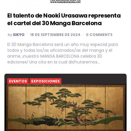
El talento de Naoki Urasawa representa
el cartel del 30 Manga Barcelona
POSTED
by
EIKYO
18 DE SEPTIEMBRE DE 2024
0 COMMENTS
BY
El 30 Manga Barcelona será un año muy especial para
todos y todas los/as aficionados/as del manga y el
anime, ¡nuestro MANGA BARCELONA celebra 30
ediciones! Una cita en la cual disfrutaremos…
EVENTOS
EXPOSICIONES