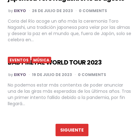
POSTED
by
EIKYO
26 DE JULIO DE 2023
0 COMMENTS
BY
Coria del Río acoge un año más la ceremonia Toro
Nagashi, una tradición japonesa para velar por las almas
y desear la paz en el mundo que, fuera de Japón, solo se
celebra en…
EVENTOS
MÚSICA
BABY METAL WORLD TOUR 2023
POSTED
by
EIKYO
19 DE JULIO DE 2023
0 COMMENTS
BY
No podemos estar más contentxs de poder anunciar
una de las giras más esperadas de los últimos años. Tras
un primer intento fallido debido a la pandemia, por fin
llegará…
Paginación
de
SIGUIENTE