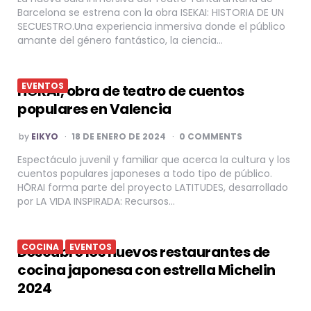
Barcelona se estrena con la obra ISEKAI: HISTORIA DE UN
SECUESTRO.Una experiencia inmersiva donde el público
amante del género fantástico, la ciencia…
EVENTOS
HО̄RAI, obra de teatro de cuentos
populares en Valencia
POSTED
by
EIKYO
18 DE ENERO DE 2024
0 COMMENTS
BY
Espectáculo juvenil y familiar que acerca la cultura y los
cuentos populares japoneses a todo tipo de público.
HО̄RAI forma parte del proyecto LATITUDES, desarrollado
por LA VIDA INSPIRADA: Recursos…
COCINA
EVENTOS
Descubre los nuevos restaurantes de
cocina japonesa con estrella Michelin
2024