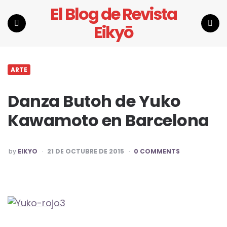
El Blog de Revista
Eikyō
Menu
Search
ARTE
Danza Butoh de Yuko
Kawamoto en Barcelona
POSTED
by
EIKYO
21 DE OCTUBRE DE 2015
0 COMMENTS
BY