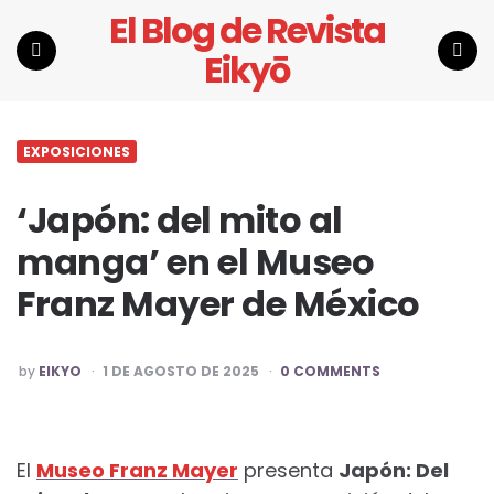
El Blog de Revista
Eikyō
Menu
Search
EXPOSICIONES
‘Japón: del mito al
manga’ en el Museo
Franz Mayer de México
POSTED
by
EIKYO
1 DE AGOSTO DE 2025
0 COMMENTS
BY
El
Museo Franz Mayer
presenta
Japón: Del