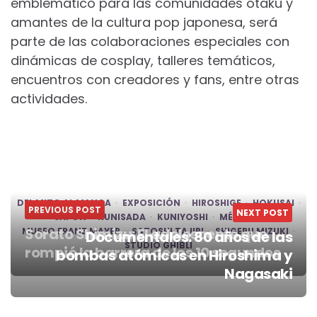
emblemático para las comunidades otaku y
amantes de la cultura pop japonesa, será
parte de las colaboraciones especiales con
dinámicas de cosplay, talleres temáticos,
encuentros con creadores y fans, entre otras
actividades.
DEL MITO AL MANGA
EXPOSICIÓN
HIROSHIGE
HOKUSAI
PREVIOUS POST
NEXT POST
JAPÓN
KUNISADA
KUNIYOSHI
MÉXICO
Sorato Shimizu: El adolescente que
MUSEO FRANZ MAYER
SATOSHI TAJIRI
SHIGERU MIZUKI
Documentales: 80 años de las
STUDIO GHIBLI
rompió la barrera de los 10 segundos
bombas atómicas en Hiroshima y
Post
Nagasaki
navigation