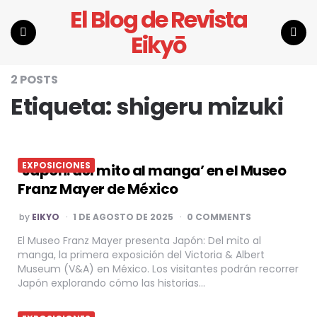
El Blog de Revista
Eikyō
Menu
Search
2 POSTS
Etiqueta:
shigeru mizuki
EXPOSICIONES
‘Japón: del mito al manga’ en el Museo
Franz Mayer de México
POSTED
by
EIKYO
1 DE AGOSTO DE 2025
0 COMMENTS
BY
El Museo Franz Mayer presenta Japón: Del mito al
manga, la primera exposición del Victoria & Albert
Museum (V&A) en México. Los visitantes podrán recorrer
Japón explorando cómo las historias…