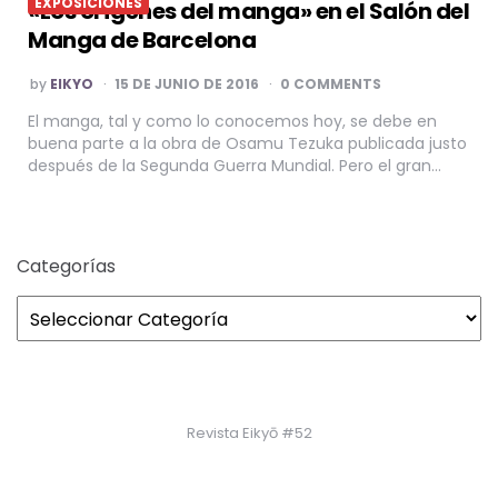
EXPOSICIONES
«Los orígenes del manga» en el Salón del
Manga de Barcelona
POSTED
by
EIKYO
15 DE JUNIO DE 2016
0 COMMENTS
BY
El manga, tal y como lo conocemos hoy, se debe en
buena parte a la obra de Osamu Tezuka publicada justo
después de la Segunda Guerra Mundial. Pero el gran…
Categorías
Revista Eikyō #52