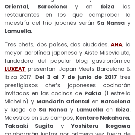
Oriental
,
Barcelona
y en
Ibiza
los
restaurantes en los que comprobar la
maestría del trío japonés serán
Sa Nansa
y
Lamuella
.
Tres chefs, dos países, dos ciudades.
ANA
, la
mayor aerolínea japonesa y Aiste Miseviciute,
fundadora del popular blog gastronómico
LUXEAT
presentan: Japan Meets Barcelona &
Ibiza 2017.
Del 3 al 7 de junio de 2017
tres
prestigiosos chefs japoneses cocinarán
invitados en las cocinas de
Pakta
(1 estrella
Michelin) y
Mandarin Oriental
en
Barcelona
y luego de
Sa Nansa
y
Lamuella
en
Ibiza
.
Maestros en sus campos,
Kentaro Nakahara,
Takaaki Sugita
y
Yoshiteru Ikegawa
colaborarán juntos por primera vez fuera de