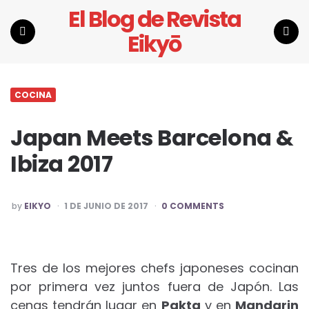
El Blog de Revista
Eikyō
Menu
Search
COCINA
Japan Meets Barcelona &
Ibiza 2017
POSTED
by
EIKYO
1 DE JUNIO DE 2017
0 COMMENTS
BY
Tres de los mejores chefs japoneses cocinan
por primera vez juntos fuera de Japón. Las
cenas tendrán lugar en
Pakta
y en
Mandarin