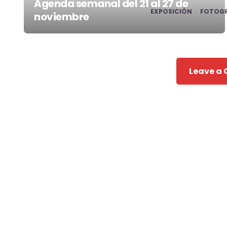
Agenda semanal del 21 al 27 de
EXPOSICIÓN
FOTOGR
noviembre
Post
navigation
Leave a