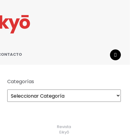
ikyō
CONTACTO
SEARCH
Categorías
Revista
Eikyō