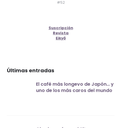
#52
Suscripción
Revista
Eikyō
Últimas entradas
El café más longevo de Japón… y
uno de los más caros del mundo