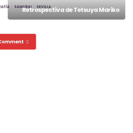
AFÍA
SAMURAI
SEVILLA
Retrospectiva de Tetsuya Mariko
 Comment