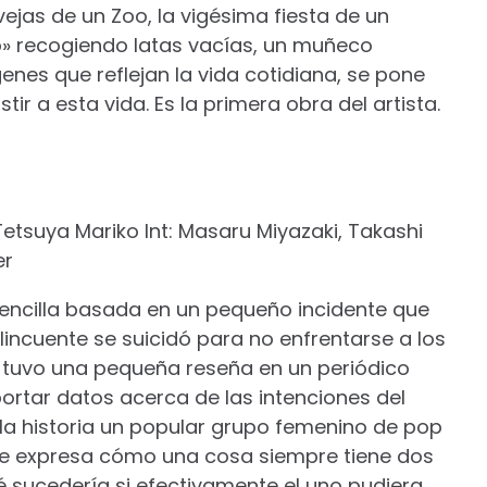
vejas de un Zoo, la vigésima fiesta de un
o» recogiendo latas vacías, un muñeco
es que reflejan la vida cotidiana, se pone
ir a esta vida. Es la primera obra del artista.
 Tetsuya Mariko Int: Masaru Miyazaki, Takashi
er
sencilla basada en un pequeño incidente que
lincuente se suicidó para no enfrentarse a los
a tuvo una pequeña reseña en un periódico
 aportar datos acerca de las intenciones del
 la historia un popular grupo femenino de pop
que expresa cómo una cosa siempre tiene dos
 sucedería si efectivamente el uno pudiera