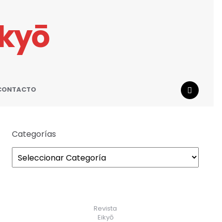
ikyō
CONTACTO
SEARCH
Categorías
Revista
Eikyō