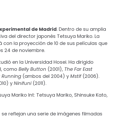
Experimental de Madrid
. Dentro de su amplia
va del director japonés Tetsuya Mariko. La
á con la proyección de 10 de sus películas que
es 24 de noviembre.
tudió en la Universidad Hosei. Ha dirigido
al, como
Belly Button
(2001),
The Far East
t Running
(ambos del 2004) y
Mstif
(2006).
010) y
Ninifuni
(2011).
tsuya Mariko Int: Tetsuya Mariko, Shinsuke Kato,
se reflejan una serie de imágenes filmadas