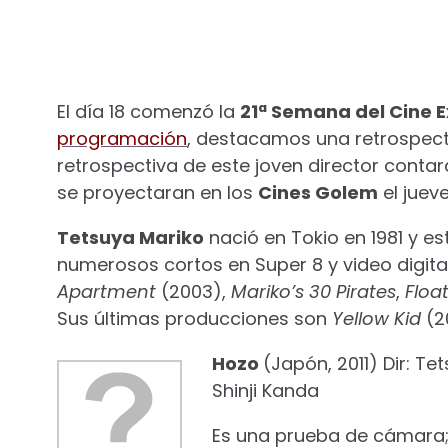
El día 18 comenzó la
21ª Semana del Cine 
programación
, destacamos una retrospecti
retrospectiva de este joven director contar
se proyectaran en los
Cines Golem
el juev
Tetsuya Mariko
nació en Tokio en 1981 y es
numerosos cortos en Super 8 y video digit
Apartment
(2003),
Mariko’s 30 Pirates
,
Floa
Sus últimas producciones son
Yellow Kid
(2
Hozo
(Japón, 2011) Dir: Te
Shinji Kanda
Es una prueba de cámara; 