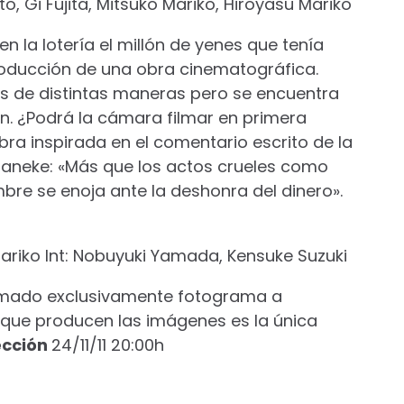
o, Gi Fujita, Mitsuko Mariko, Hiroyasu Mariko
 la lotería el millón de yenes que tenía
oducción de una obra cinematográfica.
tes de distintas maneras pero se encuentra
n. ¿Podrá la cámara filmar en primera
ra inspirada en el comentario escrito de la
 Haneke: «Más que los actos crueles como
bre se enoja ante la deshonra del dinero».
ariko Int: Nobuyuki Yamada, Kensuke Suzuki
filmado exclusivamente fotograma a
l que producen las imágenes es la única
ección
24/11/11 20:00h