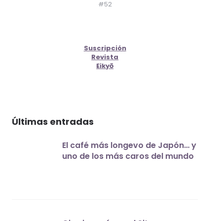
#52
Suscripción
Revista
Eikyō
Últimas entradas
El café más longevo de Japón… y
uno de los más caros del mundo