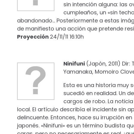
sin intención alguna: las o
cumpleaños, un «sin tech
abandonado… Posteriormente a estas imágen
de manifiesto una acción que pretende resist
Proyección
24/11/11 16:10h
Ninifuni
(Japón, 2011) Dir:
Yamanaka, Momoiro Clov
Esta es una historia muy 
sucedió en realidad. Un de
cargos de robo. La notici
local. El artículo describía el incidente sin
delincuente. Entonces, hace su irrupción en
japonés. «Ninifuni» es un término budista 
caras, pero no necesariamente es real ¿qué