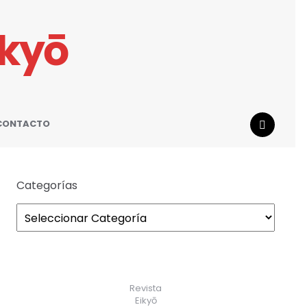
ikyō
CONTACTO
SEARCH
Categorías
Revista
Eikyō