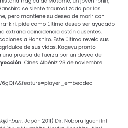
 historia trágica de Motome, un joven ronin,
Hanshiro se siente traumatizado por los
tome, pero mantiene su deseo de morir con
ara-kiri, pide como último deseo ser ayudado
una extraña coincidencia están ausentes.
aciones a Hanshiro. Este último revela sus
agridulce de sus vidas. Kageyu pronto
 una prueba de fuerza por un deseo de
oyección
: Cines Albéniz 28 de noviembre
W6gQfA&feature=player_embedded
kijô-ban
, Japón 2011) Dir: Noboru Iguchi Int: