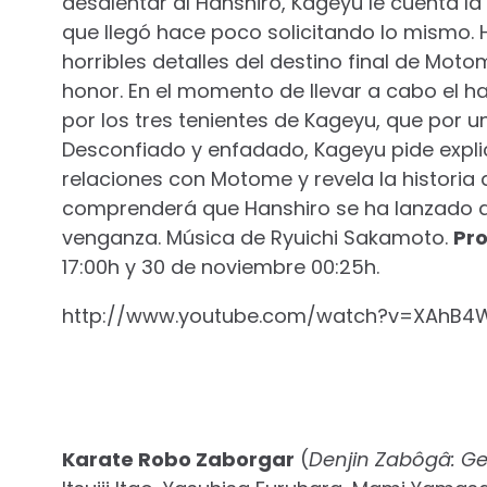
desalentar al Hanshiro, Kageyu le cuenta la
que llegó hace poco solicitando lo mismo. 
horribles detalles del destino final de Mo
honor. En el momento de llevar a cabo el h
por los tres tenientes de Kageyu, que por 
Desconfiado y enfadado, Kageyu pide explic
relaciones con Motome y revela la historia 
comprenderá que Hanshiro se ha lanzado a
venganza. Música de Ryuichi Sakamoto.
Pr
17:00h y 30 de noviembre 00:25h.
http://www.youtube.com/watch?v=XAhB4
Karate Robo Zaborgar
(
Denjin Zabôgâ: Ge