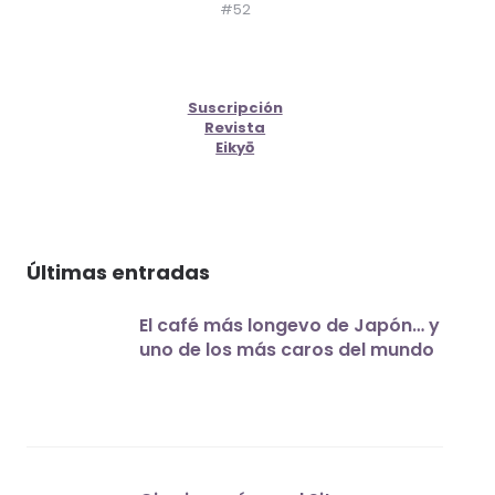
#52
Suscripción
Revista
Eikyō
Últimas entradas
El café más longevo de Japón… y
uno de los más caros del mundo