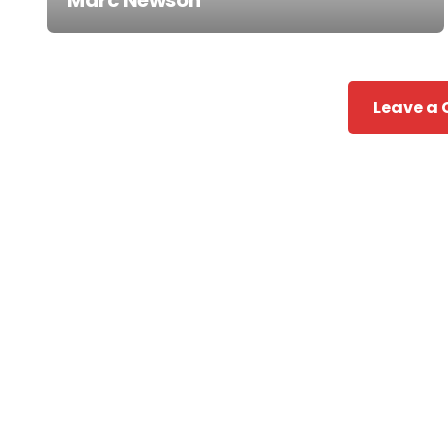
Marc Newson
Post
navigation
Leave a