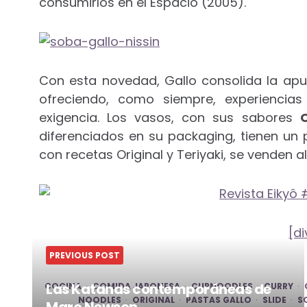
consumirlos en el Espacio (2005).
Con esta novedad, Gallo consolida la ap
ofreciendo, como siempre, experiencia
exigencia. Los vasos, con sus sabores
O
diferenciados en su packaging, tienen un p
con recetas Original y Teriyaki, se venden a
[di
PREVIOUS POST
Las Katanas contemporáneas de
COCINA
COMIDA JAPONESA
CUPNOODLES
CURRY
NOODLES
ORIGINAL
PASTAS GALLO
SLIDE
S