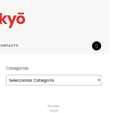
ikyō
CONTACTO
SEARCH
Categorías
Revista
Eikyō