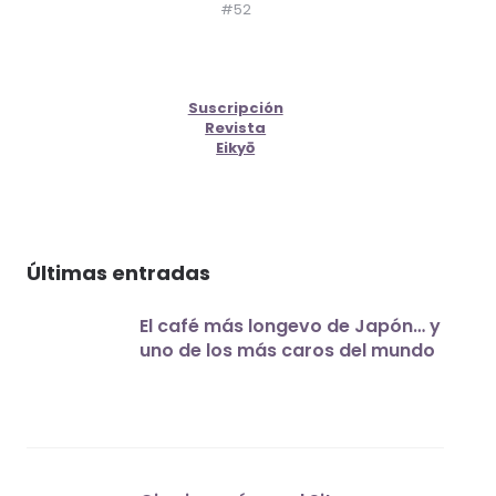
#52
Suscripción
Revista
Eikyō
Últimas entradas
El café más longevo de Japón… y
uno de los más caros del mundo