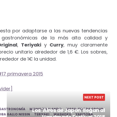
uesta por adaptarse a las nuevas tendencias
s gastronómicas de la más alta calidad y
riginal
,
Teriyaki
y
Curry
, muy claramente
recio unitario alrededor de 1,6 €. Los sobres,
lrededor de 1€ la unidad.
vider]
NEXT POST
Los 'Aires de Japón' llegan al
GASTRONOMÍA
MOMOFUKU ANDO
NISSIN FOODS GROUP
OBA GALLO NISSIN
TERIYAKI
WASHOKU
YAKISOBA