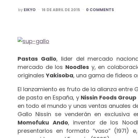
POSTED
by
EIKYO
16 DE ABRIL DE 2015
0 COMMENTS
BY
Pastas Gallo
,
lider del mercado nacio
mercado de los
Noodles
y, en colaboraci
originales
Yakisoba
, una gama de fideos or
El lanzamiento es fruto de la alianza entre G
de pasta en España, y
Nissin Foods Group 
en todo el mundo y unas ventas anuales de
Gallo Nissin se venderán en exclusiva e
Momofuku Ando
, inventor de los Nood
presentarlos en formato “vaso” (1971) e