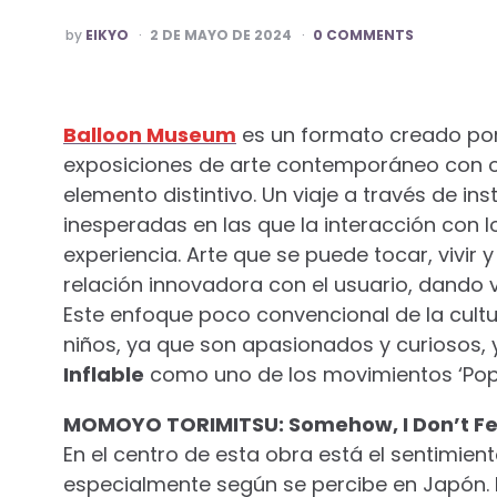
POSTED
by
EIKYO
2 DE MAYO DE 2024
0 COMMENTS
BY
Balloon Museum
es un formato creado por 
exposiciones de arte contemporáneo con obr
elemento distintivo. Un viaje a través de i
inesperadas en las que la interacción con l
experiencia. Arte que se puede tocar, vivir 
relación innovadora con el usuario, dando v
Este enfoque poco convencional de la cultur
niños, ya que son apasionados y curiosos,
Inflable
como uno de los movimientos ‘Po
MOMOYO TORIMITSU: Somehow, I Don’t Fe
En el centro de esta obra está el sentimient
especialmente según se percibe en Japón. 