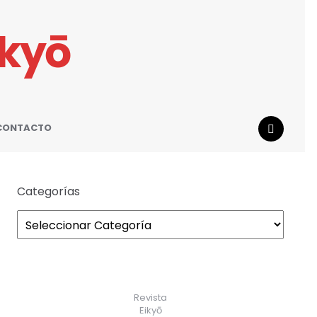
ikyō
CONTACTO
SEARCH
Categorías
Revista
Eikyō