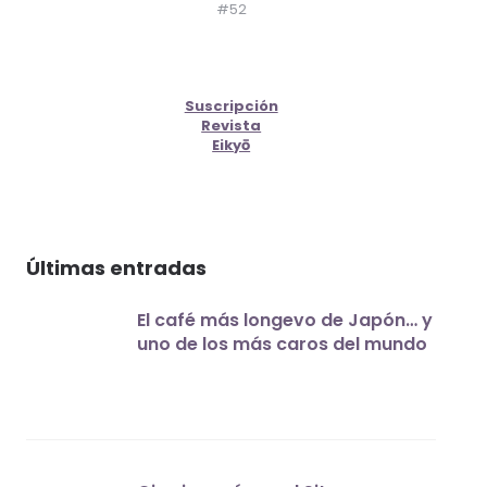
#52
Suscripción
Revista
Eikyō
Últimas entradas
El café más longevo de Japón… y
uno de los más caros del mundo