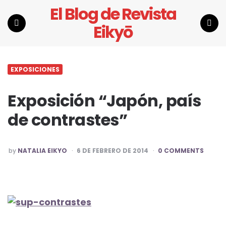
El Blog de Revista
Eikyō
Menu
Search
EXPOSICIONES
Exposición “Japón, país
de contrastes”
POSTED
by
NATALIA EIKYO
6 DE FEBRERO DE 2014
0 COMMENTS
BY