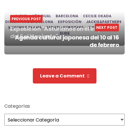
A-FAD
AÑO DUAL
BARCELONA
CECILIE OKADA
PREVIOUS POST
DISSENY HUB BARCELONA
EXPOSICIÓN
JACKIE&PARTNERS
Exposición "Asturianos en el Imperio
MEGUMI KOYAMA
SADATO KUROTAKE
SHUSAKU AKITA
NEXT POST
SLIDE
del Sol Naciente"
Agenda cultural japonesa del 10 al 16
Post
de febrero
navigation
Leave a Comment
Categorías