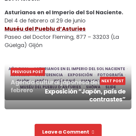
Asturianos en el Imperio del Sol Naciente.
Del 4 de febrero al 29 de junio
Muséu del Pueblu d’Asturies
Paseo del Doctor Fleming, 877 – 33203 (La
Güelga) Gijón
AÑO DUAL
ASTURIANOS EN EL IMPERIO DEL SOL NACIENTE
PREVIOUS POST
ASTURIAS
CONFERENCIA
EXPOSICIÓN
FOTOGRAFÍA
Agenda cultural japonesa del 3 al 9 de
GIJÓN
JAPÓN
JESÚS GALÉ
JUAN GALÉ
NEXT POST
MEIJI
MUSÉU DEL PUEBLU D’ASTURIES
SHŌWA
SLIDE
febrero
Exposición “Japón, país de
Post
contrastes”
navigation
Leave a Comment