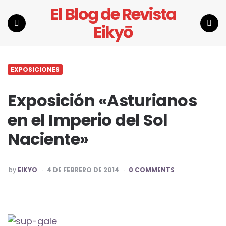
El Blog de Revista
Eikyō
Menu
Search
EXPOSICIONES
Exposición «Asturianos
en el Imperio del Sol
Naciente»
POSTED
by
EIKYO
4 DE FEBRERO DE 2014
0 COMMENTS
BY