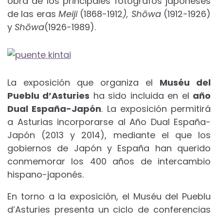
obra de los principales fotógrafos japoneses
de las eras
Meiji
(1868-1912
),
Sh
ō
wa
(1912-1926)
y
Sh
ō
wa
(1926-1989).
La exposición que organiza el
Muséu del
Pueblu d’Asturies
ha sido incluida en el
año
Dual España-Japón
. La exposición permitirá
a Asturias incorporarse al Año Dual España-
Japón (2013 y 2014), mediante el que los
gobiernos de Japón y España han querido
conmemorar los 400 años de intercambio
hispano-japonés.
En torno a la exposición, el Muséu del Pueblu
d’Asturies presenta un ciclo de conferencias