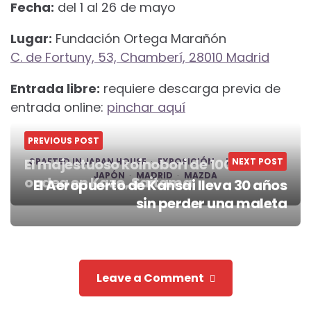
Fecha:
del 1 al 26 de mayo
Lugar:
Fundación Ortega Marañón
C. de Fortuny, 53, Chamberí, 28010 Madrid
Entrada libre:
requiere descarga previa de
entrada online:
pinchar aquí
PREVIOUS POST
El majestuoso koinobori de 100 metros
CRAFTED IN JAPAN HOUSE
EXPOSICIÓN
HIROSHIMA
NEXT POST
JAPÓN
MADRID
MAZDA
ondea en Kazo, Saitama
El Aeropuerto de Kansai lleva 30 años
Post
sin perder una maleta
navigation
Leave a Comment