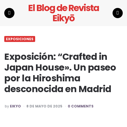
El Blog de Revista
Eikyō
Menu
Search
EXPOSICIONES
Exposición: “Crafted in
Japan House». Un paseo
por la Hiroshima
desconocida en Madrid
POSTED
by
EIKYO
8 DE MAYO DE 2025
0 COMMENTS
BY