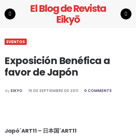
El Blog de Revista
Eikyō
Menu
Search
EVENTOS
Exposición Benéfica a
favor de Japón
POSTED
by
EIKYO
15 DE SEPTIEMBRE DE 2011
0 COMMENTS
BY
Japó´ART11 – 日本国´ART11