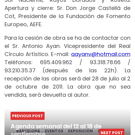
Apertura y cierre: Sr. Don Jorge Castellá de
Cot, Presidente de la Fundación de Fomento
Europeo, AEFE.
Para la cesión de obra se ha de contactar con
el Sr. Antonio Ayan. Vicepresidente del Real
Círculo Artístico. E-mail:
aayanv@hotmail.com
Teléfonos: 695.409.962 / 93.318.78.66 /
93.210.35.37 (después de las 22h). La
recepción de las obras será del 28 de julio al 2
de octubre de 2011. La obra que no sea
vendida, será devuelta al autor.
PREVIOUS POST
Agenda semanal del 12 al 18 de
BARCELONA
EVENTOS
EXPOSICIÓN
SOLIDARIO
septiembre
NEXT POST