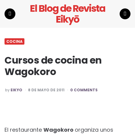
El Blog de Revista
Eikyō
Menu
Search
COCINA
Cursos de cocina en
Wagokoro
POSTED
by
EIKYO
8 DE MAYO DE 2011
0 COMMENTS
BY
El restaurante
Wagokoro
organiza unos