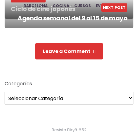
BARCELONA
COCINA
CURSOS
EVENTOS
Ciclo de cine japonés
NEXT POST
Post
Agenda semanal del 9 al 15 de mayo
navigation
Leave a Comment
Categorías
Revista Eikyō #52