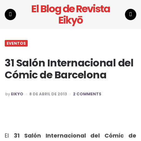
El Blog de Revista
Eikyō
Menu
Search
EVENTOS
31 Salón Internacional del
Cómic de Barcelona
POSTED
by
EIKYO
8 DE ABRIL DE 2013
2 COMMENTS
BY
El
31 Salón Internacional del Cómic de