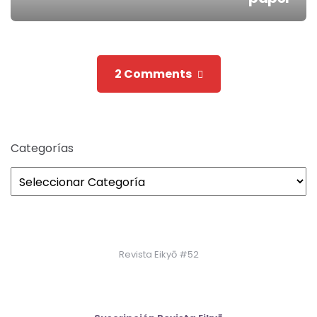
Post
navigation
2 Comments
Categorías
Revista Eikyō #52