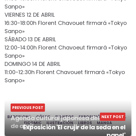
Sanpo»
VIERNES 12 DE ABRIL
16:30-18:00h Florent Chavouet firmará «Tokyo
Sanpo»
SÁBADO 13 DE ABRIL
12:00-14:00h Florent Chavoeut firmará «Tokyo
Sanpo»
DOMINGO 14 DE ABRIL
11:00-12:30h Florent Chavouet firmará «Tokyo
Sanpo»
PREVIOUS POST
Agenda cultural japonesa del 8 al 14
BARCELONA
CÓMIC
EVENTOS
EXPOSICIÓN
NEXT POST
FESTIVAL
FICOMIC
ILUSTRACIÓN
LIBROS
MANGA
de abril
Exposición 'El crujir de la seda en el
papel'