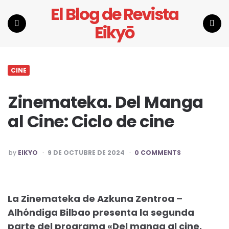
El Blog de Revista
Eikyō
Menu
Search
CINE
Zinemateka. Del Manga
al Cine: Ciclo de cine
POSTED
by
EIKYO
9 DE OCTUBRE DE 2024
0 COMMENTS
BY
La Zinemateka de Azkuna Zentroa –
Alhóndiga Bilbao presenta la segunda
parte del programa «Del manga al cine.