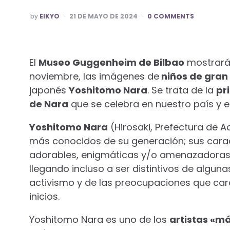
POSTED
by
EIKYO
21 DE MAYO DE 2024
0 COMMENTS
BY
El
Museo Guggenheim de Bilbao
mostrará 
noviembre, las imágenes de
niños de gran
japonés
Yoshitomo Nara
. Se trata de la
pr
de Nara
que se celebra en nuestro país y
Yoshitomo Nara
(Hirosaki, Prefectura de A
más conocidos de su generación; sus caracte
adorables, enigmáticas y/o amenazadoras 
llegando incluso a ser distintivos de algun
activismo y de las preocupaciones que cara
inicios.
Yoshitomo Nara es uno de los
artistas «m