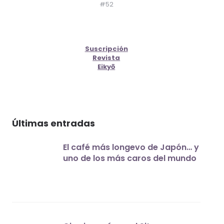
#52
Suscripción
Revista
Eikyō
Últimas entradas
El café más longevo de Japón… y
uno de los más caros del mundo