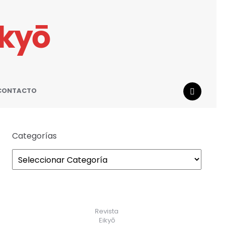
ikyō
CONTACTO
SEARCH
Categorías
Revista
Eikyō