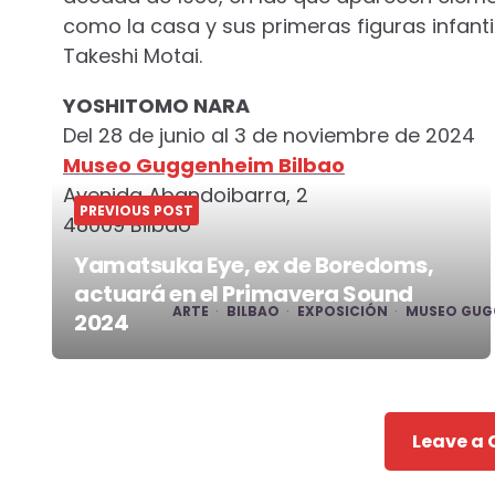
como la casa y sus primeras figuras infantil
Takeshi Motai.
YOSHITOMO NARA
Del 28 de junio al 3 de noviembre de 2024
Museo Guggenheim Bilbao
Avenida Abandoibarra, 2
PREVIOUS POST
48009 Bilbao
Yamatsuka Eye, ex de Boredoms,
actuará en el Primavera Sound
ARTE
BILBAO
EXPOSICIÓN
MUSEO GUG
2024
Post
navigation
Leave a