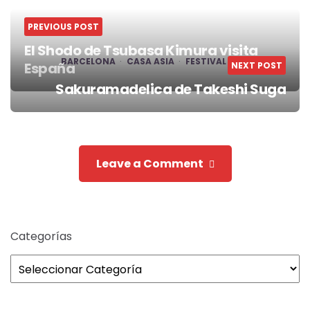
PREVIOUS POST
El Shodo de Tsubasa Kimura visita
BARCELONA
CASA ASIA
FESTIVAL ASIA
España
NEXT POST
Post
Sakuramadelica de Takeshi Suga
navigation
Leave a Comment
Categorías