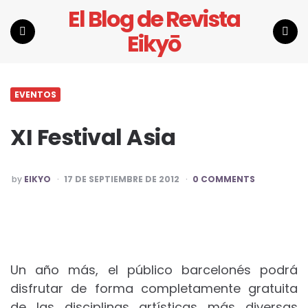
El Blog de Revista
Eikyō
Menu
Search
EVENTOS
XI Festival Asia
POSTED
by
EIKYO
17 DE SEPTIEMBRE DE 2012
0 COMMENTS
BY
Un año más, el público barcelonés podrá
disfrutar de forma completamente gratuita
de las disciplinas artísticas más diversas