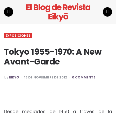
El Blog de Revista
Eikyō
Menu
Search
EXPOSICIONES
Tokyo 1955-1970: A New
Avant-Garde
POSTED
by
EIKYO
15 DE NOVIEMBRE DE 2012
0 COMMENTS
BY
Desde mediados de 1950 a través de la