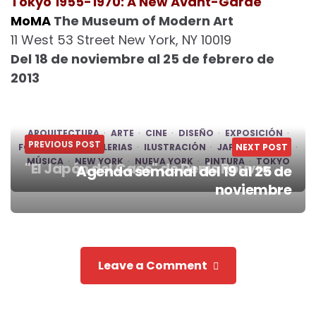
Tokyo 1955-1970: A New Avant-Garde
MoMA
The Museum of Modern Art
11 West 53 Street New York, NY 10019
Del 18 de noviembre al 25 de febrero de
2013
ARQUITECTURA
ARTE
CINE
DISEÑO
EXPOSICIÓN
PREVIOUS POST
FOTOGRAFÍA
GALERIAS
ILUSTRACIÓN
JAPÓN
NEXT POST
MOMA
MÚSICA
NEW YORK
NUEVA YORK
PINTURA
TOKYO
"El Japón del Caos" de Denis Rouvre
Agenda semanal del 19 al 25 de
Post
noviembre
navigation
Leave a Comment