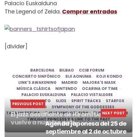
Palacio Euskalduna
The Legend of Zelda.
Comprar entradas
[divider]
BARCELONA
BILBAO
CCIB FORUM
CONCIERTO SINFÓNICO
EIJI AONUMA
KOJI KONDO
LINK'S AWAKENING
MADRID
MAJORA'S MASK
MÚSICA CLÁSICA
NINTENDO
OCARINA OF TIME
PALACIO EUSKALDUNA
PALACIO VISTALEGRE
SHIGERU MIYAMOTO
SLIDE
SPIRIT TRACKS
STARFOX
PREVIOUS POST
SUPER MARIO
SYMPHONY OF THE GODDESSES
El jazz desafiante de Hiromi Uehara
TAKASHI TEZUKA
THE LEGEND OF ZELDA
THE WIND WAKER
NEXT POST
TWILIGHT PRINCESS Y A LINK TO THE PAST
vuelve a nuestro país
Agenda japonesa del 25 de
Post
septiembre al 2 de octubre