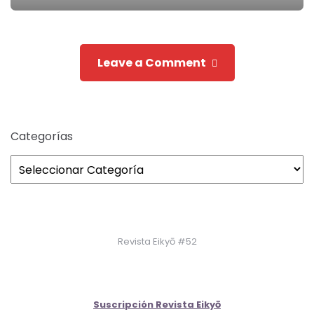
navigation
Leave a Comment
Categorías
Revista Eikyō #52
Suscripción Revista Eikyō