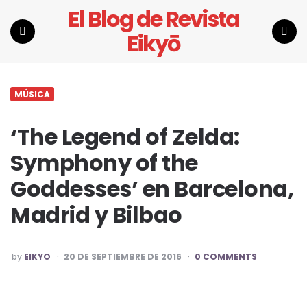
El Blog de Revista
Eikyō
Menu
Search
MÚSICA
‘The Legend of Zelda:
Symphony of the
Goddesses’ en Barcelona,
Madrid y Bilbao
POSTED
by
EIKYO
20 DE SEPTIEMBRE DE 2016
0 COMMENTS
BY