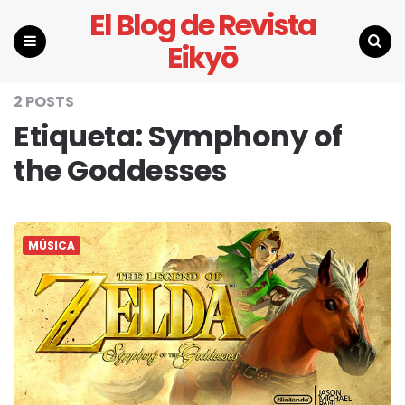
El Blog de Revista
Eikyō
Menu
Search
2 POSTS
Etiqueta:
Symphony of
the Goddesses
MÚSICA