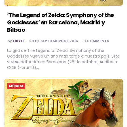
‘The Legend of Zelda: Symphony of the
Goddesses’ en Barcelona, Madrid y
Bilbao
POSTED
by
EIKYO
20 DE SEPTIEMBRE DE 2016
0 COMMENTS
BY
La gira de The Legend of Zelda: Symphony of the
Goddesses vuelve un año más tarde a nuestro país. Esta
vez se detendrá en Barcelona (28 de octubre, Auditorio
CCIB (Forum)),…
MÚSICA