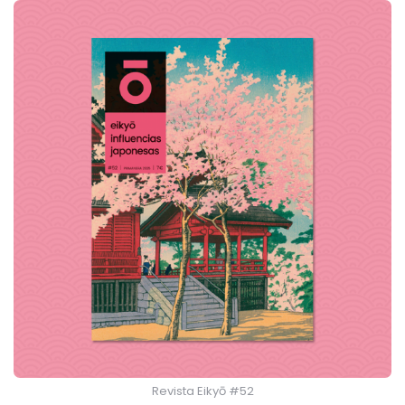
Revista Eikyō #52