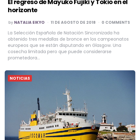
El regreso de Mayuko Fujiki y Tokio en el
horizonte
POSTED
by
NATALIA EIKYO
11 DE AGOSTO DE 2018
0 COMMENTS
BY
La Selección Española de Natación Sincronizada ha
obtenido tres medallas de bronce en los campeonatos
europeos que se están disputando en Glasgow. Una
cosecha limitada pero que puede considerarse
prometedora…
NOTICIAS