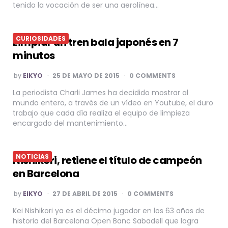
tenido la vocación de ser una aerolínea…
CURIOSIDADES
Limpiar un tren bala japonés en 7
minutos
POSTED
by
EIKYO
25 DE MAYO DE 2015
0 COMMENTS
BY
La periodista Charli James ha decidido mostrar al
mundo entero, a través de un vídeo en Youtube, el duro
trabajo que cada día realiza el equipo de limpieza
encargado del mantenimiento…
NOTICIAS
Nishikori, retiene el título de campeón
en Barcelona
POSTED
by
EIKYO
27 DE ABRIL DE 2015
0 COMMENTS
BY
Kei Nishikori ya es el décimo jugador en los 63 años de
historia del Barcelona Open Banc Sabadell que logra