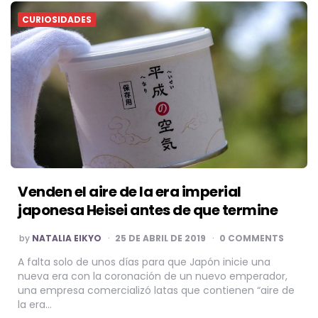
CURIOSIDADES
Venden el aire de la era imperial
japonesa Heisei antes de que termine
POSTED
by
NATALIA EIKYO
25 DE ABRIL DE 2019
0 COMMENTS
BY
A falta solo de unos días para que Japón inicie una
nueva era con la coronación de un nuevo emperador,
una empresa comercializó latas que contienen “aire de
la era…