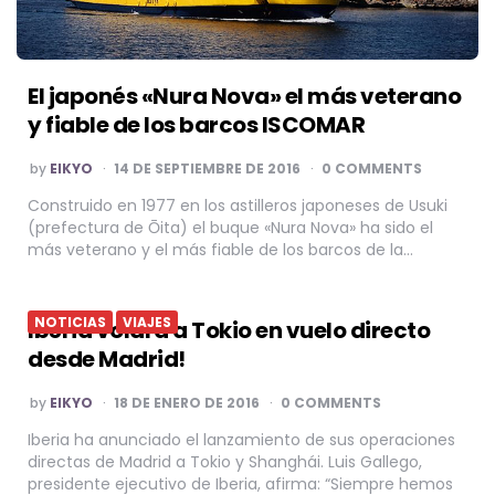
El japonés «Nura Nova» el más veterano
y fiable de los barcos ISCOMAR
POSTED
by
EIKYO
14 DE SEPTIEMBRE DE 2016
0 COMMENTS
BY
Construido en 1977 en los astilleros japoneses de Usuki
(prefectura de Ōita) el buque «Nura Nova» ha sido el
más veterano y el más fiable de los barcos de la…
NOTICIAS
VIAJES
Iberia volará a Tokio en vuelo directo
desde Madrid!
POSTED
by
EIKYO
18 DE ENERO DE 2016
0 COMMENTS
BY
Iberia ha anunciado el lanzamiento de sus operaciones
directas de Madrid a Tokio y Shanghái. Luis Gallego,
presidente ejecutivo de Iberia, afirma: “Siempre hemos