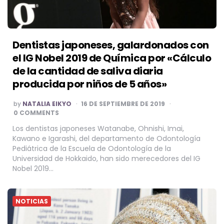
Dentistas japoneses, galardonados con
el IG Nobel 2019 de Química por «Cálculo
de la cantidad de saliva diaria
producida por niños de 5 años»
POSTED
by
NATALIA EIKYO
16 DE SEPTIEMBRE DE 2019
BY
0 COMMENTS
Los dentistas japoneses Watanabe, Ohnishi, Imai,
Kawano e Igarashi, del departamento de Odontología
Pediátrica de la Escuela de Odontología de la
Universidad de Hokkaido, han sido merecedores del IG
Nobel 2019…
NOTICIAS