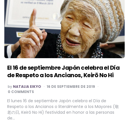
El 16 de septiembre Japón celebra el Día
de Respeto a los Ancianos, Keirō No Hi
POSTED
by
NATALIA EIKYO
16 DE SEPTIEMBRE DE 2019
BY
0 COMMENTS
El lunes 16 de septiembre Japón celebra el Día de
Respeto a los Ancianos o literalmente a los Mayores (敬
老の日, Keirō No Hi) festividad en honor a las personas
de…