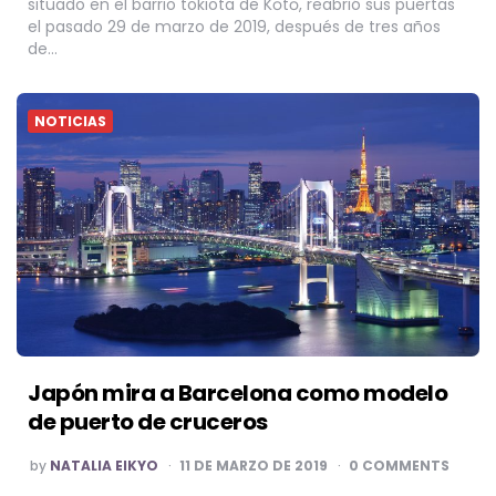
situado en el barrio tokiota de Kōtō, reabrió sus puertas
el pasado 29 de marzo de 2019, después de tres años
de…
NOTICIAS
Japón mira a Barcelona como modelo
de puerto de cruceros
POSTED
by
NATALIA EIKYO
11 DE MARZO DE 2019
0 COMMENTS
BY