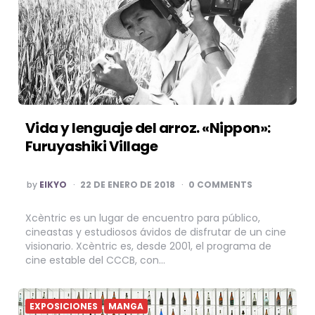
Vida y lenguaje del arroz. «Nippon»:
Furuyashiki Village
POSTED
by
EIKYO
22 DE ENERO DE 2018
0 COMMENTS
BY
Xcèntric es un lugar de encuentro para público,
cineastas y estudiosos ávidos de disfrutar de un cine
visionario. Xcèntric es, desde 2001, el programa de
cine estable del CCCB, con…
EXPOSICIONES
MANGA