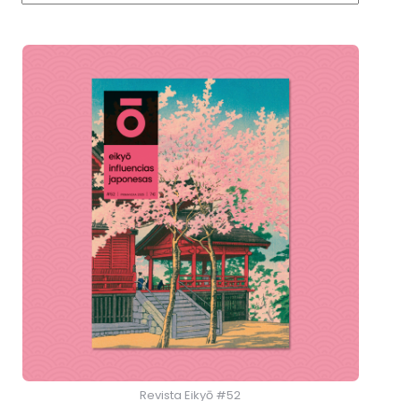
Revista Eikyō #52