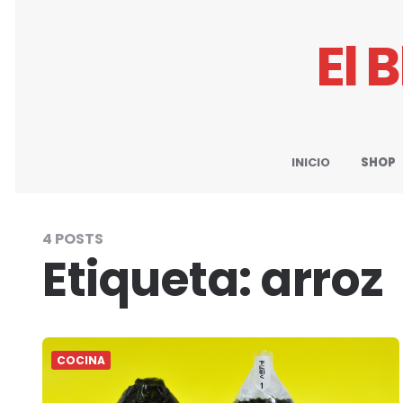
El 
INICIO
SHOP
4 POSTS
Etiqueta:
arroz
COCINA