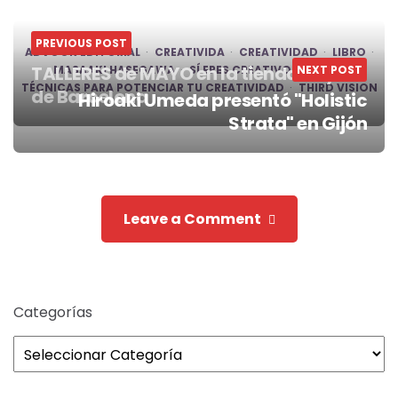
PREVIOUS POST
ADVOOK EDITORIAL
CREATIVIDA
CREATIVIDAD
LIBRO
TALLERES de MAYO en la tienda Eikyō
MASAAKI HASEGAWA
SÍ ERES CREATIVO
NEXT POST
SLIDE
TÉCNICAS PARA POTENCIAR TU CREATIVIDAD
THIRD VISION
de Barcelona
Hiroaki Umeda presentó "Holistic
Post
Strata" en Gijón
navigation
Leave a Comment
Categorías