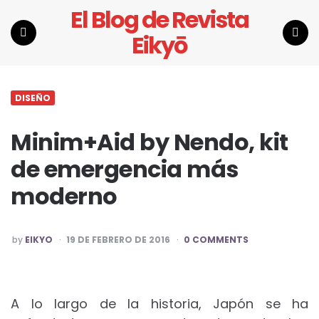
El Blog de Revista
Eikyō
Menu
Search
DISEÑO
Minim+Aid by Nendo, kit
de emergencia más
moderno
POSTED
by
EIKYO
19 DE FEBRERO DE 2016
0 COMMENTS
BY
A lo largo de la historia, Japón se ha