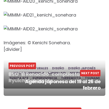
Imágenes: © Kenichi Sonehara.
[divider]
PREVIOUS POST
DESASTRES NATURALES
DISEÑO
DISEÑO JAPONÉS
BSO "El Renacido" compuesta por
KIT DE EMERGENCIA
MINIM+AID
NENDO
NEXT POST
SLIDE
SUGITA ACE
SUPERVIVENCIA
TERREMOTO
TSUNAMI
Ryuichi Sakamoto
Agenda japonesa del 19 al 26 de
Post
febrero
navigation