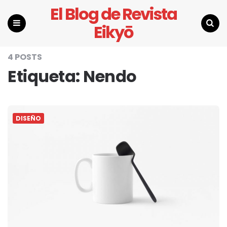
El Blog de Revista
Eikyō
Menu
Search
4 POSTS
Etiqueta:
Nendo
DISEÑO