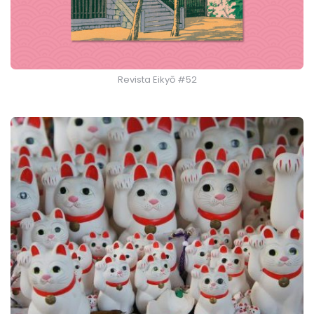
Revista Eikyō #52