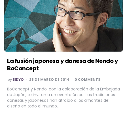
La fusión japonesa y danesa de Nendo y
BoConcept
POSTED
by
EIKYO
28 DE MARZO DE 2014
0 COMMENTS
BY
BoConcept y Nendo, con la colaboración de la Embajada
de Japón, te invitan a un evento único. Las tradiciones
danesas y japonesas han atraído a los amantes del
diseño en todo el mundo….