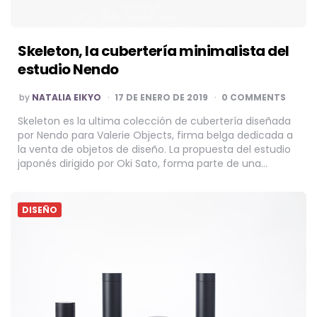
Skeleton, la cubertería minimalista del
estudio Nendo
POSTED
by
NATALIA EIKYO
17 DE ENERO DE 2019
0 COMMENTS
BY
Skeleton es la ultima colección de cubertería diseñada
por Nendo para Valerie Objects, firma belga dedicada a
la venta de objetos de diseño. La propuesta del estudio
japonés dirigido por Oki Sato, forma parte de una…
DISEÑO