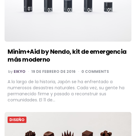
Minim+Aid by Nendo, kit de emergencia
más moderno
POSTED
by
EIKYO
19 DE FEBRERO DE 2016
0 COMMENTS
BY
A lo largo de la historia, Japón se ha enfrentado a
numerosos desastres naturales. Cada vez, su gente ha
permanecido firme y pasado a reconstruir sus
comunidades. El 11 de…
DISEÑO