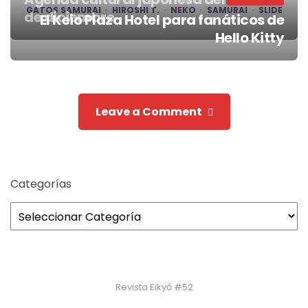
GATOS SAMURAI
HIROSHI T.
NEKO
SAMURAI
SLIDE
de diciembre
El Keio Plaza Hotel para fanáticos de
Post
Hello Kitty
navigation
Leave a Comment
Categorías
Revista Eikyō #52