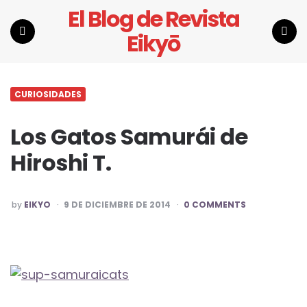
El Blog de Revista
Eikyō
Menu
Search
CURIOSIDADES
Los Gatos Samurái de
Hiroshi T.
POSTED
by
EIKYO
9 DE DICIEMBRE DE 2014
0 COMMENTS
BY