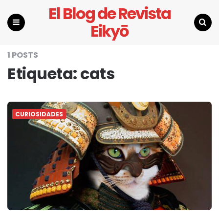
El Blog de Revista
Eikyō
Menu
Search
1 POSTS
Etiqueta:
cats
CURIOSIDADES