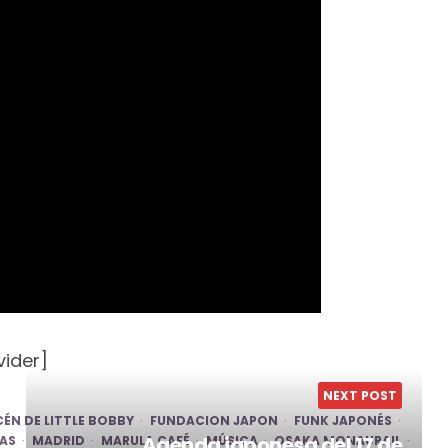
vider]
NEXT POST
CÉN DE LITTLE BOBBY
FUNDACION JAPON
FUNK JAPONÉS
Agenda japonesa del 17 de
AS
MADRID
MARULA CAFÉ
MÚSICA
OSAKA MONAURAIL