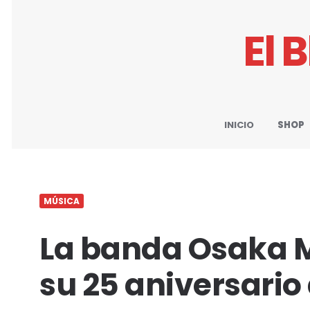
El 
INICIO
SHOP
MÚSICA
La banda Osaka M
su 25 aniversario