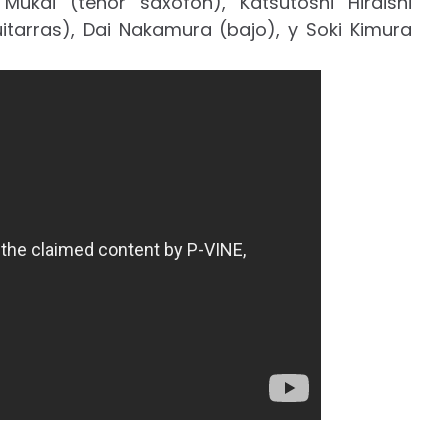
ukai (tenor saxofón), Katsutoshi Hiraishi
itarras), Dai Nakamura (bajo), y Soki Kimura