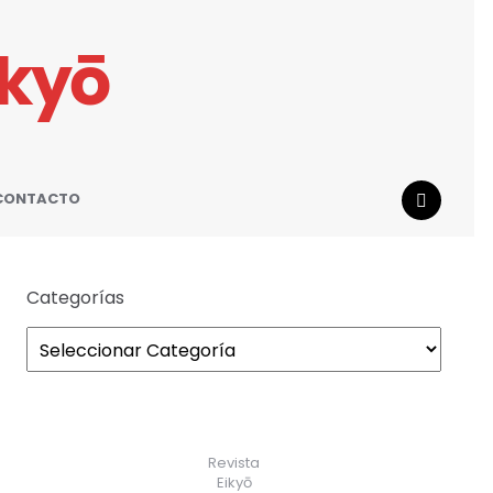
ikyō
CONTACTO
SEARCH
Categorías
Revista
Eikyō