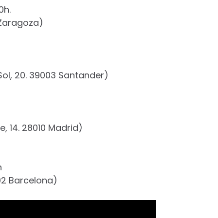
0h.
 Zaragoza)
 Sol, 20. 39003 Santander)
, 14. 28010 Madrid)
h
02 Barcelona)