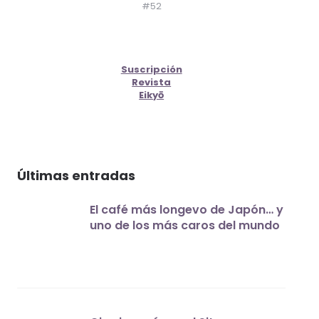
#52
Suscripción
Revista
Eikyō
Últimas entradas
El café más longevo de Japón… y
uno de los más caros del mundo