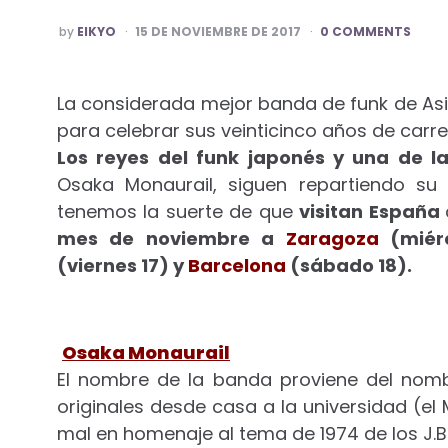
POSTED
by
EIKYO
15 DE NOVIEMBRE DE 2017
0 COMMENTS
BY
La considerada mejor banda de funk de Asi
para celebrar sus veinticinco años de carre
Los reyes del funk japonés y una de l
Osaka Monaurail, siguen repartiendo su
tenemos la suerte de que
visitan España
mes de noviembre a
Zaragoza
(miérc
(viernes 17) y
Barcelona
(sábado 18).
Osaka Monaurail
El nombre de la banda proviene del nom
originales desde casa a la universidad (el 
mal en homenaje al tema de 1974 de los J.B.s