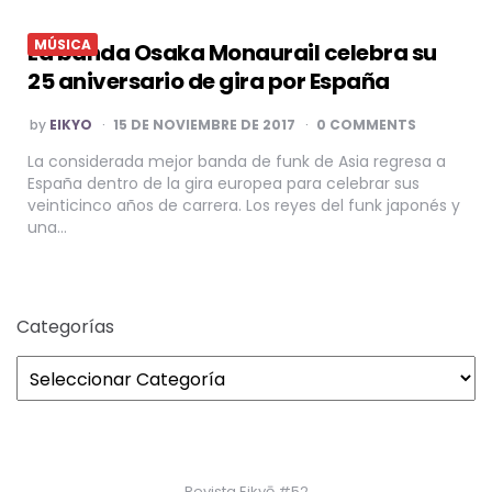
MÚSICA
La banda Osaka Monaurail celebra su
25 aniversario de gira por España
POSTED
by
EIKYO
15 DE NOVIEMBRE DE 2017
0 COMMENTS
BY
La considerada mejor banda de funk de Asia regresa a
España dentro de la gira europea para celebrar sus
veinticinco años de carrera. Los reyes del funk japonés y
una…
Categorías
Revista Eikyō #52