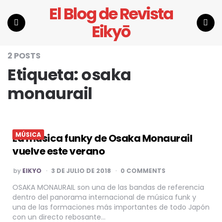
El Blog de Revista
Eikyō
Menu
Search
2 POSTS
Etiqueta:
osaka
monaurail
MÚSICA
La música funky de Osaka Monaurail
vuelve este verano
POSTED
by
EIKYO
3 DE JULIO DE 2018
0 COMMENTS
BY
OSAKA MONAURAIL son una de las bandas de referencia
dentro del panorama internacional de música funk y
una de las formaciones más importantes de todo Japón
con un directo rebosante…