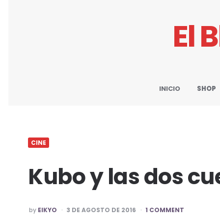
El 
INICIO
SHOP
CINE
Kubo y las dos c
POSTED
by
EIKYO
3 DE AGOSTO DE 2016
1 COMMENT
BY