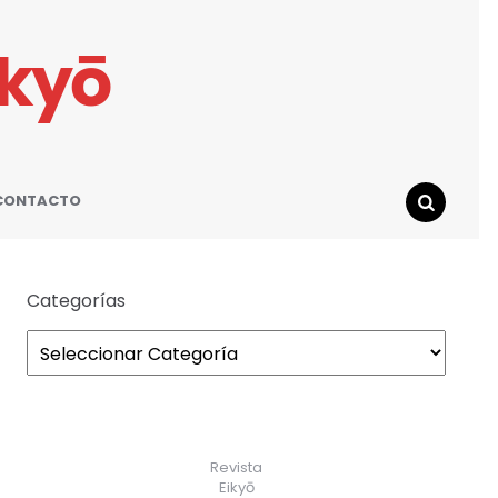
ikyō
CONTACTO
SEARCH
Categorías
Revista
Eikyō