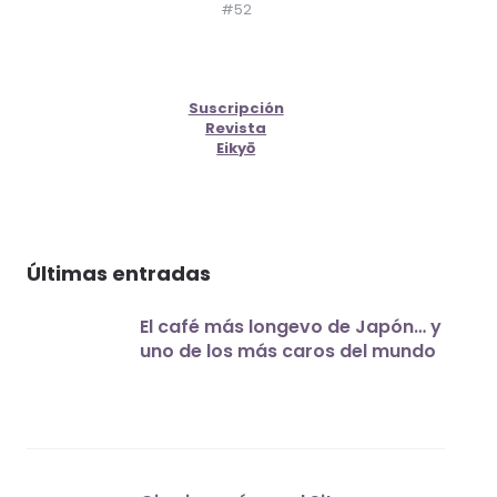
#52
Suscripción
Revista
Eikyō
Últimas entradas
El café más longevo de Japón… y
uno de los más caros del mundo