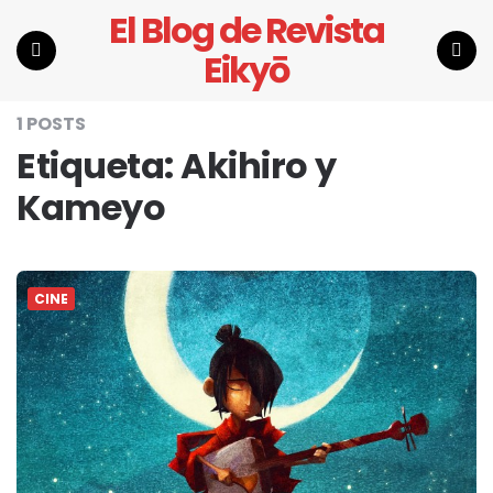
El Blog de Revista
Eikyō
Menu
Search
1 POSTS
Etiqueta:
Akihiro y
Kameyo
CINE