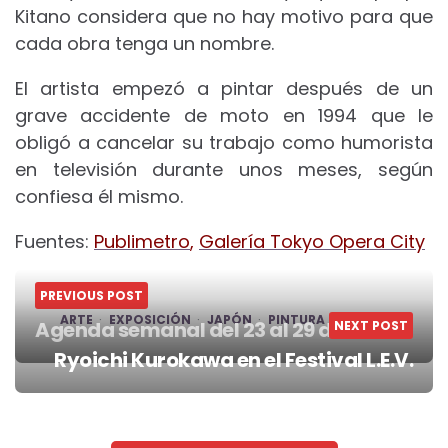
Kitano considera que no hay motivo para que
cada obra tenga un nombre.
El artista empezó a pintar después de un
grave accidente de moto en 1994 que le
obligó a cancelar su trabajo como humorista
en televisión durante unos meses, según
confiesa él mismo.
Fuentes:
Publimetro
,
Galería Tokyo Opera City
PREVIOUS POST
ARTE
EXPOSICIÓN
JAPÓN
PINTURA
TOKYO
Agenda semanal del 23 al 29 de abril
NEXT POST
Post
Ryoichi Kurokawa en el Festival L.E.V.
navigation