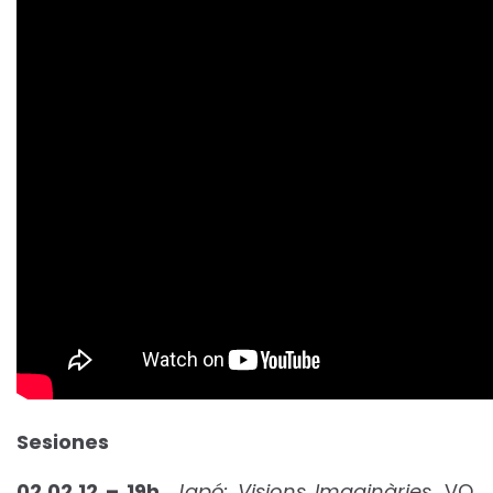
Sesiones
02.02.12 – 19h.
Japó: Visions Imaginàries.
VO.