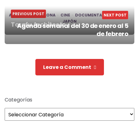
PREVIOUS POST
AGENDA
BARCELONA
CINE
DOCUMENTAL
NEXT POST
FESTIVAL
JAPÓN
Torafu Architects
Agenda semanal del 30 de enero al 5
Post
de febrero
navigation
Leave a Comment
Categorías