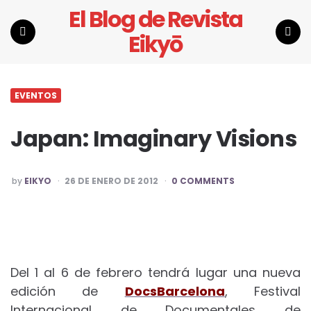
El Blog de Revista
Eikyō
Menu
Search
EVENTOS
Japan: Imaginary Visions
POSTED
by
EIKYO
26 DE ENERO DE 2012
0 COMMENTS
BY
Del 1 al 6 de febrero tendrá lugar una nueva
edición de
DocsBarcelona
, Festival
Internacional de Documentales de