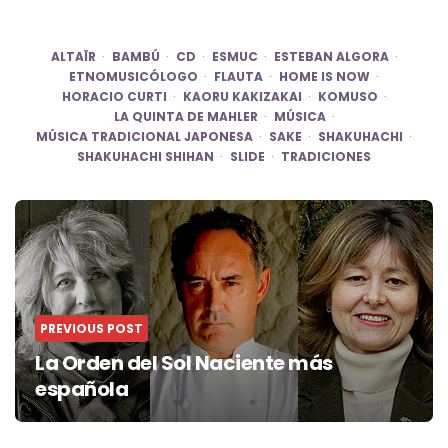
ALTAÏR
BAMBÚ
CD
ESMUC
ESTEBAN ALGORA
ETNOMUSICÓLOGO
FLAUTA
HOME IS NOW
HORACIO CURTI
KAORU KAKIZAKAI
KOMUSO
LA QUINTA DE MAHLER
MÚSICA
MÚSICA TRADICIONAL JAPONESA
SAKE
SHAKUHACHI
SHAKUHACHI SHIHAN
SLIDE
TRADICIONES
Post
navigation
PREVIOUS POST
La Orden del Sol Naciente más
española