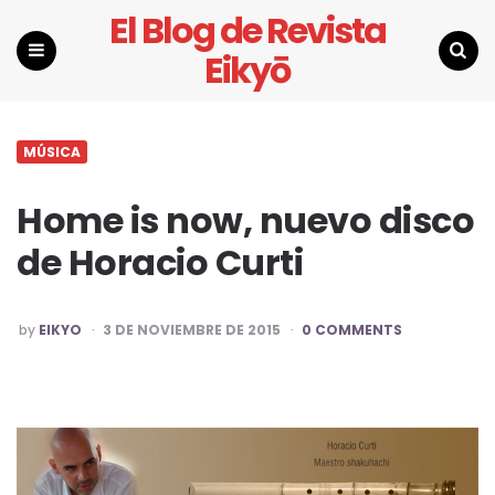
El Blog de Revista
Eikyō
Menu
Search
MÚSICA
Home is now, nuevo disco
de Horacio Curti
POSTED
by
EIKYO
3 DE NOVIEMBRE DE 2015
0 COMMENTS
BY