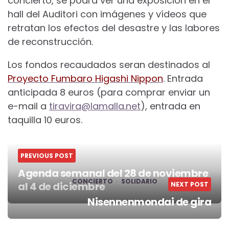
concierto, se podrá ver una exposición en el
hall del Auditori con imágenes y vídeos que
retratan los efectos del desastre y las labores
de reconstrucción.
Los fondos recaudados seran destinados al
Proyecto Fumbaro Higashi Nippon
. Entrada
anticipada 8 euros (para comprar enviar un
e-mail a
tiravira@lamalla.net
), entrada en
taquilla 10 euros.
PREVIOUS POST
Agenda semanal del 28 de noviembre
CONCIERTO
SOLIDARIO
al 4 de diciembre
NEXT POST
Post
Nisennenmondai de gira
navigation