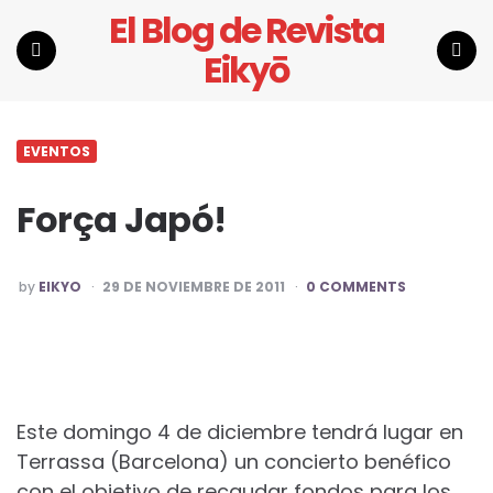
El Blog de Revista
Eikyō
Menu
Search
EVENTOS
Força Japó!
POSTED
by
EIKYO
29 DE NOVIEMBRE DE 2011
0 COMMENTS
BY
Este domingo 4 de diciembre tendrá lugar en
Terrassa (Barcelona) un concierto benéfico
con el objetivo de recaudar fondos para los