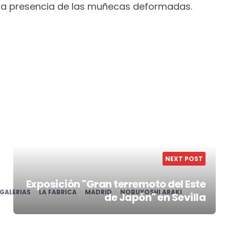
 la presencia de las muñecas deformadas.
NEXT POST
Exposición "Gran terremoto del Este
GALERIAS
LA FABRICA
MADRID
NOBUYOSHI ARAKI
de Japón" en Sevilla