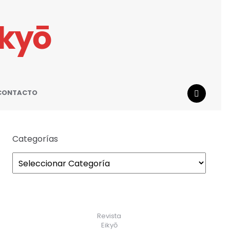
ikyō
CONTACTO
SEARCH
Categorías
Revista
Eikyō