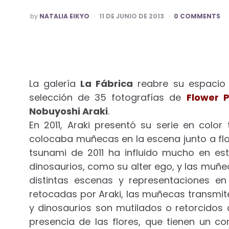
POSTED
by
NATALIA EIKYO
11 DE JUNIO DE 2013
0 COMMENTS
BY
La galería
La Fábrica
reabre su espacio 
selección de 35 fotografías de
Flower 
Nobuyoshi Araki
.
En 2011, Araki presentó su serie en color
colocaba muñecas en la escena junto a flor
tsunami de 2011 ha influido mucho en es
dinosaurios, como su alter ego, y las muñe
distintas escenas y representaciones e
retocadas por Araki, las muñecas transmit
y dinosaurios son mutilados o retorcidos 
presencia de las flores, que tienen un co