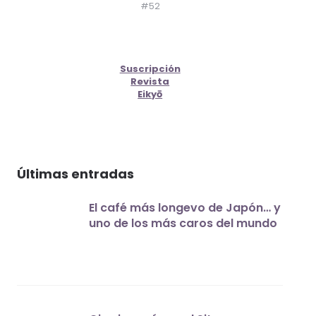
#52
Suscripción
Revista
Eikyō
Últimas entradas
El café más longevo de Japón… y
uno de los más caros del mundo