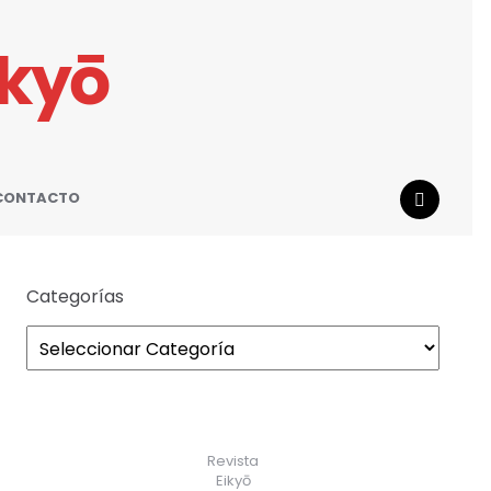
ikyō
CONTACTO
SEARCH
Categorías
Revista
Eikyō