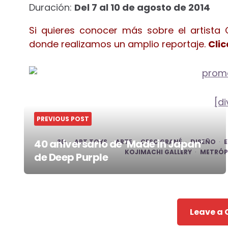
Duración:
Del 7 al 10 de agosto de 2014
Si quieres conocer más sobre el artista 
donde realizamos un amplio reportaje.
Clic
[di
PREVIOUS POST
40 aniversario de ‘Made in Japan’
3D
ART TOYS
ARTE
CESC GRANÉ
DISEÑO
KOJIMACHI GALLERY
METRÓP
de Deep Purple
Post
navigation
Leave a