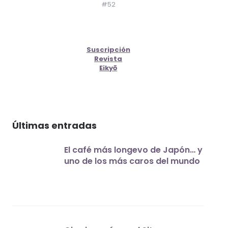
#52
Suscripción
Revista
Eikyō
Últimas entradas
El café más longevo de Japón… y
uno de los más caros del mundo