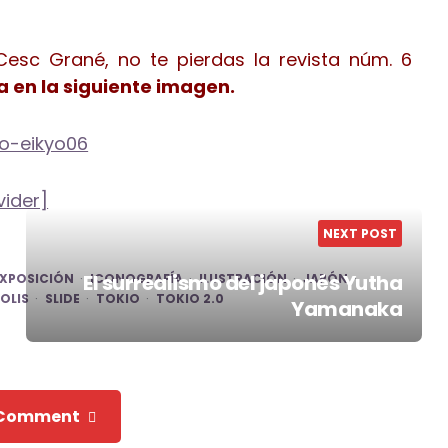
Cesc Grané, no te pierdas la revista núm. 6
a en la siguiente imagen.
vider]
NEXT POST
El surrealismo del japonés Yutha
EXPOSICIÓN
ICONOGRAFÍA
ILUSTRACIÓN
JAPÓN
OLIS
SLIDE
TOKIO
TOKIO 2.0
Yamanaka
 Comment