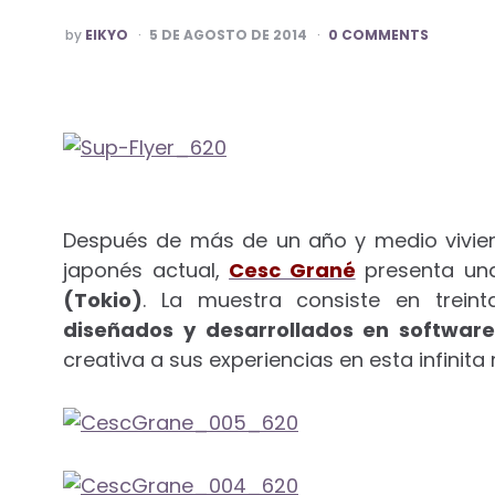
POSTED
by
EIKYO
5 DE AGOSTO DE 2014
0 COMMENTS
BY
Después de más de un año y medio viviend
japonés actual,
Cesc Grané
presenta una
(Tokio)
. La muestra consiste en trein
diseñados y desarrollados en softwar
creativa a sus experiencias en esta infinita