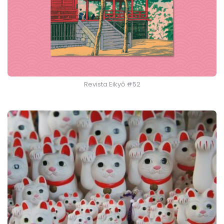
Revista Eikyō #52