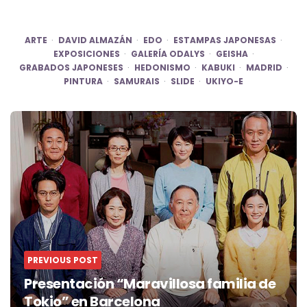
ARTE
DAVID ALMAZÁN
EDO
ESTAMPAS JAPONESAS
EXPOSICIONES
GALERÍA ODALYS
GEISHA
GRABADOS JAPONESES
HEDONISMO
KABUKI
MADRID
PINTURA
SAMURAIS
SLIDE
UKIYO-E
Post
navigation
PREVIOUS POST
Presentación “Maravillosa familia de
Tokio” en Barcelona