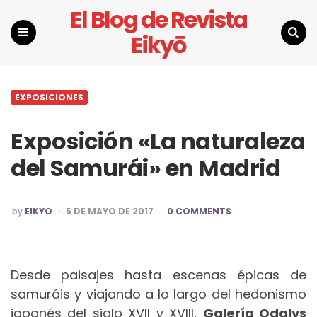
El Blog de Revista
Eikyō
Menu
Search
EXPOSICIONES
Exposición «La naturaleza
del Samurái» en Madrid
POSTED
by
EIKYO
5 DE MAYO DE 2017
0 COMMENTS
BY
Desde paisajes hasta escenas épicas de
samuráis y viajando a lo largo del hedonismo
japonés del siglo XVII y XVIII,
Galería Odalys