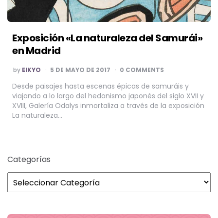
Exposición «La naturaleza del Samurái»
en Madrid
POSTED
by
EIKYO
5 DE MAYO DE 2017
0 COMMENTS
BY
Desde paisajes hasta escenas épicas de samuráis y
viajando a lo largo del hedonismo japonés del siglo XVII y
XVIII, Galería Odalys inmortaliza a través de la exposición
La naturaleza…
Categorías