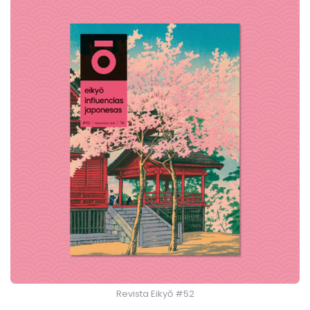
Revista Eikyō #52