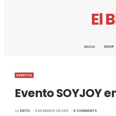
El 
INICIO
SHOP
EVENTOS
Evento SOYJOY e
POSTED
by
EIKYO
5 DE MARZO DE 2011
0 COMMENTS
BY