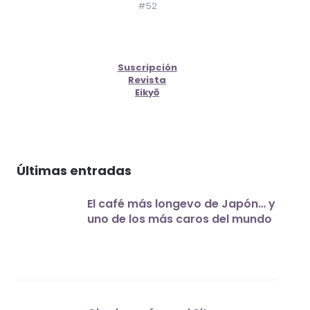
#52
Suscripción
Revista
Eikyō
Últimas entradas
El café más longevo de Japón… y
uno de los más caros del mundo