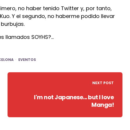
imero, no haber tenido Twitter y, por tanto,
 Kuo. Y el segundo, no haberme podido llevar
 burbujas.
nes llamados SOYHS?…
CELONA
EVENTOS
NEXT POST
I'm not Japanese... but I love
Manga!