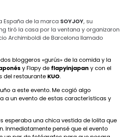
 a España de la marca
SOYJOY
, su
 tiró la casa por la ventana y organizaron
cio Archimboldi de Barcelona llamado
dos bloggeros «gurús» de la comida y la
aponés
y Flapy de
flapyinjapan
y con el
os del restaurante
KUO
.
tuño a este evento. Me cogió algo
a a un evento de estas características y
s esperaba una chica vestida de lolita que
on. Inmediatamente pensé que el evento
an un par de fotógrafos para que posara