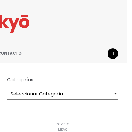
ikyō
CONTACTO
SEARCH
Categorías
Revista
Eikyō