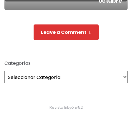
Post
octubre
navigation
Leave a Comment
Categorías
Revista Eikyō #52