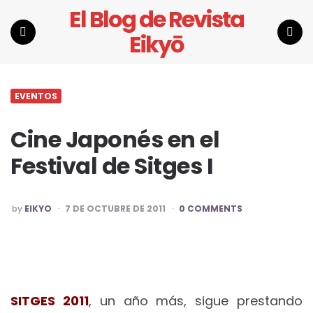
El Blog de Revista
Eikyō
Menu
Search
EVENTOS
Cine Japonés en el
Festival de Sitges I
POSTED
by
EIKYO
7 DE OCTUBRE DE 2011
0 COMMENTS
BY
SITGES 2011
, un año más, sigue prestando