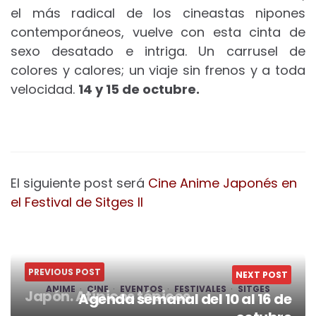
el más radical de los cineastas nipones
contemporáneos, vuelve con esta cinta de
sexo desatado e intriga. Un carrusel de
colores y calores; un viaje sin frenos y a toda
velocidad.
14 y 15 de octubre.
El siguiente post será
Cine Anime Japonés en
el Festival de Sitges II
PREVIOUS POST
NEXT POST
ANIME
CINE
EVENTOS
FESTIVALES
SITGES
Japón. Atípicos tópicos
Agenda semanal del 10 al 16 de