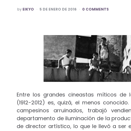
POSTED
by
EIKYO
5 DE ENERO DE 2016
0 COMMENTS
BY
Entre los grandes cineastas míticos de 
(1912-2012) es, quizá, el menos conocido.
campesinos arruinados, trabajó vendie
departamento de iluminación de la produ
de director artístico, lo que le llevó a se