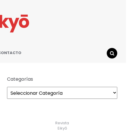
ikyō
CONTACTO
SEARCH
Categorías
Revista
Eikyō