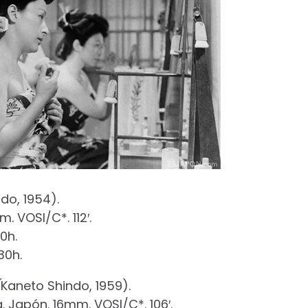
do, 1954).
. VOSI/C*. 112′.
0h.
30h.
(
Kaneto Shindo, 1959).
. Japón. 16mm. VOSI/C*. 106′.