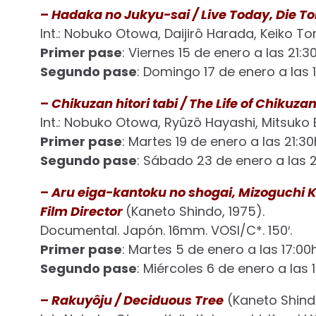
–
Hadaka no Jukyu-sai / Live Today, Die 
Int.: Nobuko Otowa, Daijirô Harada, Keiko Tor
Primer pase
: Viernes 15 de enero a las 21:30
Segundo pase
: Domingo 17 de enero a las 1
–
Chikuzan hitori tabi / The Life of Chikuza
Int.: Nobuko Otowa, Ryûzô Hayashi, Mitsuko 
Primer pase
: Martes 19 de enero a las 21:30
Segundo pase
: Sábado 23 de enero a las 2
–
Aru eiga-kantoku no shogai, Mizoguchi Ken
Film Director
(Kaneto Shindo, 1975).
Documental. Japón. 16mm. VOSI/C*. 150′.
Primer pase
: Martes 5 de enero a las 17:00h
Segundo pase
: Miércoles 6 de enero a las 1
–
Rakuyôju / Deciduous Tree
(Kaneto Shindo