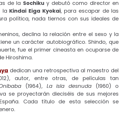
tas de la
Sochiku
y debutó como director en
, la
Kindai Eiga Kyokai
, para escapar de las
ura política, nada tiernos con sus ideales de
inos, declina la relación entre el sexo y la
iene un carácter autobiográfico. Shindo, que
uerte, fue el primer cineasta en ocuparse de
de Hiroshima.
nya
dedican una retrospectiva al maestro del
12), autor, entre otras, de películas tan
Onibaba
(1964),
La isla desnuda
(1960) o
tiva se proyectarán dieciséis de sus mejores
 España. Cada título de esta selección se
enero.