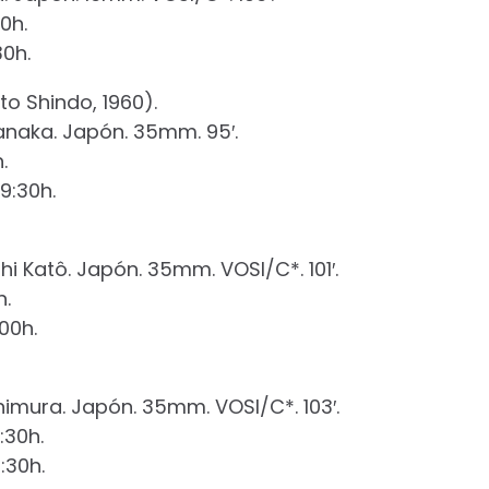
0h.
30h.
to Shindo, 1960).
Tanaka. Japón. 35mm. 95′.
.
9:30h.
i Katô. Japón. 35mm. VOSI/C*. 101′.
h.
:00h.
himura. Japón. 35mm. VOSI/C*. 103′.
:30h.
:30h.