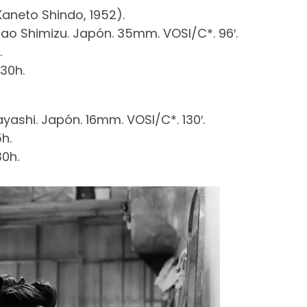
aneto Shindo, 1952).
ao Shimizu. Japón. 35mm. VOSI/C*. 96′.
.
:30h.
ayashi. Japón. 16mm. VOSI/C*. 130′.
h.
30h.