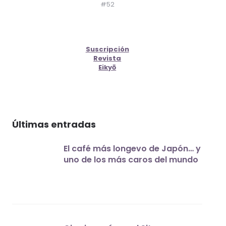
#52
Suscripción
Revista
Eikyō
Últimas entradas
El café más longevo de Japón… y
uno de los más caros del mundo