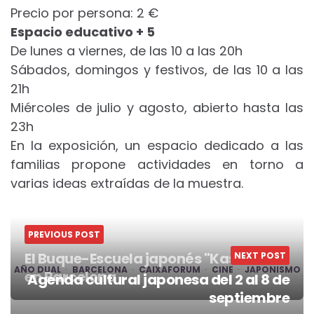
Precio por persona: 2 €
Espacio educativo + 5
De lunes a viernes, de las 10 a las 20h
Sábados, domingos y festivos, de las 10 a las
21h
Miércoles de julio y agosto, abierto hasta las
23h
En la exposición, un espacio dedicado a las
familias propone actividades en torno a
varias ideas extraídas de la muestra.
PREVIOUS POST
El Buque-Escuela japonés "Kashima"
NEXT POST
AÑO DUAL
BARCELONA
CAIXAFORUM
CINE
JAPONISMO
en Barcelona
Agenda cultural japonesa del 2 al 8 de
Post
septiembre