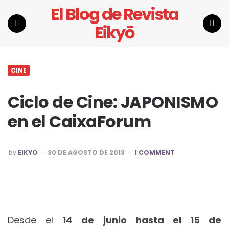
El Blog de Revista
Eikyō
Menu
Search
CINE
Ciclo de Cine: JAPONISMO
en el CaixaForum
POSTED
by
EIKYO
30 DE AGOSTO DE 2013
1 COMMENT
BY
Desde el
14 de junio hasta el 15 de