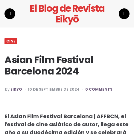
El Blog de Revista
Eikyō
Menu
Search
CINE
Asian Film Festival
Barcelona 2024
POSTED
by
EIKYO
10 DE SEPTIEMBRE DE 2024
0 COMMENTS
BY
El Asian Film Festival Barcelona | AFFBCN, el
festival de cine asiático de autor, llega este
año a su duodécima edición y se celebrará