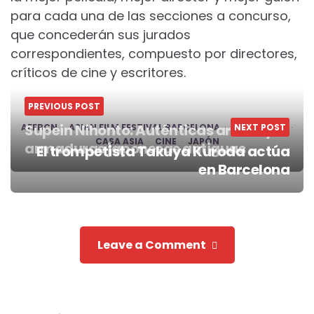
para cada una de las secciones a concurso,
que concederán sus jurados
correspondientes, compuesto por directores,
críticos de cine y escritores.
PREVIOUS POST
Supein Nihonto: Auténticas armas y
AFFBCN
ASIAN FILM FESTIVAL BARCELONA
BARCELONA
NEXT POST
CASA ASIA
CINE
JAPÓN
armaduras japonesas antiguas
El trompetista Takuya Kuroda actúa
Post
en Barcelona
navigation
Leave a Comment